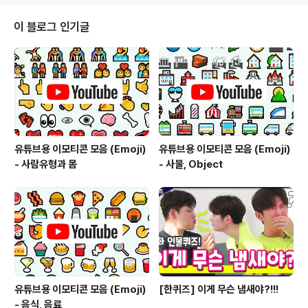
재정을 지원해 준 국가들에게도 감사드립니다. 1. 파랑, 하
양, 빨강 1/3 세로로 3등분 된 국기의 국가는? 2. 터키 국
이 블로그 인기글
기에 있는 달은 무슨 달일까요? (1)상현달 (2)초승달 (3)하
현달 (4)그믐달 (5)보름달3. 영국의 왕은 엘리자베스2세
의 2020년 현재 나이는? 한국나이 기준!! 4. 다음에 해당
하는 나라의 국기를 그려주세요 (1)와플로 유명한 나라
(2)..
유튜브용 이모티콘 모음 (Emoji)
유튜브용 이모티콘 모음 (Emoji)
- 사람유형과 몸
- 사물, Object
유튜브용 이모티콘 모음 (Emoji)
[한퀴즈] 이게 무슨 냄새야?!!!
- 음식, 음료