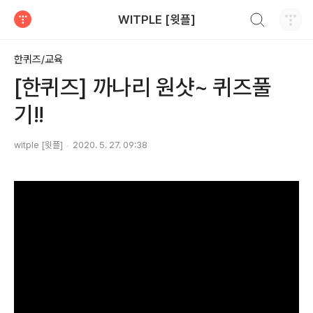
검색하기
WITPLE [윗플]
티스토리
한퀴즈/교육
[한퀴즈] 까나리 원샷~ 퀴즈풀
기!!
witple [윗플]
2020. 5. 27. 09:38