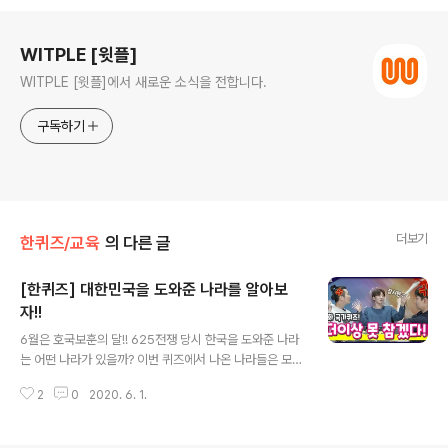
로그 정보
WITPLE [윗플]
WITPLE [윗플]에서 새로운 소식을 전합니다.
구독하기
더보기
한퀴즈/교육
의 다른 글
[한퀴즈] 대한민국을 도와준 나라를 알아보
자!!
글 내용
6월은 호국보훈의 달!! 625전쟁 당시 한국을 도와준 나라
는 어떤 나라가 있을까? 이번 퀴즈에서 나온 나라들은 모두
6.25 전쟁때 한국군에 파병을 지원했던 참전국들입니다.
2
0
2020. 6. 1.
무려 22개국의 파병군이 참전했는데요, 호국보훈의 달을
맞아 22개 유엔참전국의 참전용사들과 호국영령들에게 감
사드립니다. 아울러, 병력파견이 아니더라도 각종 물자 와