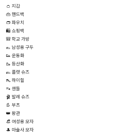
👛 지갑
👜 핸드백
👝 파우치
🛍 쇼핑백
🎒 학교 가방
👞 남성용 구두
👟 운동화
🥾 등산화
🥿 플랫 슈즈
👠 하이힐
👡 샌들
🩰 발레 슈즈
👢 부츠
👑 왕관
👒 여성용 모자
🎩 마술사 모자