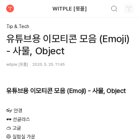
검색하기
WITPLE [윗플]
티스토리
Tip & Tech
유튜브용 이모티콘 모음 (Emoji)
- 사물, Object
witple [윗플]
2020. 5. 25. 11:45
유튜브용 이모티콘 모음 (Emoji) - 사물, Object
👓 안경
🕶 선글라스
🥽 고글
🥼 실험실 가운