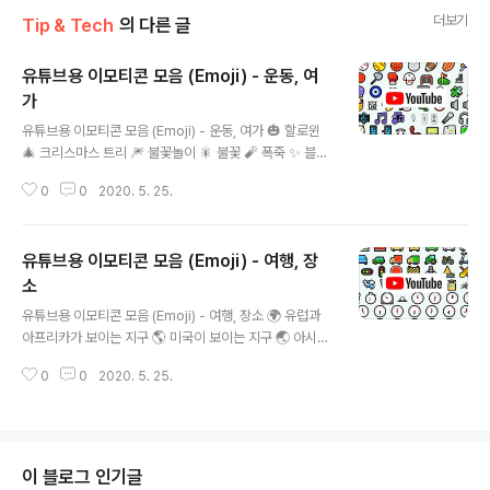
더보기
Tip & Tech
의 다른 글
유튜브용 이모티콘 모음 (Emoji) - 운동, 여
가
글 내용
유튜브용 이모티콘 모음 (Emoji) - 운동, 여가 🎃 할로윈
🎄 크리스마스 트리 🎆 불꽃놀이 🎇 불꽃 🧨 폭죽 ✨ 블링
블링 🎈 풍선 🎉 파티 🎊 박 터트리기 🎋 소원을 건 나무
0
0
2020. 5. 25.
🎍 일본 장식 🎎 일본 인형 🎏 물고기 깃발 🎐 풍경 🎑 달
맞이 🧧 세뱃돈 🎀 리본 🎁 선물 🎗 추모 리본 🎟 입장 티
켓 🎫 티켓 🎖 무공 훈장 🏆 트로피 🏅 스포츠 메달 🥇 금메
유튜브용 이모티콘 모음 (Emoji) - 여행, 장
달 🥈 은메달 🥉 동메달 ⚽ 축구공 ⚾ 야구공 🥎 소프트볼
🏀 농구 🏐 배구공 🏈 미식축구공 🏉 럭비공 🎾 테니스 🥏
소
글 내용
원반 🎳 볼링 🏏 크리켓 🏑 필드 하키 🏒 아이스 하키와 퍽
유튜브용 이모티콘 모음 (Emoji) - 여행, 장소 🌍 유럽과
🥍 라크로스 🏓 탁구 🏸 배드민턴 🥊 권투 글러브 🥋 도복
아프리카가 보이는 지구 🌎 미국이 보이는 지구 🌏 아시아
🥅 골대 ⛳ 골프 ⛸ 아이스 스케이트 🎣 낚싯대 🤿 다이빙
와 호주가 보이는 지구 🌐 자오선 지구 🗺 세계 지도 🗾 일
마스크 🎽 러닝 셔츠 🎿 스키 🛷 썰매 🥌 컬링 스톤 🎯..
0
0
2020. 5. 25.
본 지도 🧭 나침반 🏔 눈 덮인 산 ⛰ 산 🌋 화산 🗻 후지산
🏕 캠핑 🏖 파라솔이 있는 해변 🏜 사막 🏝 사막 섬 🏞
국립공원 🏟 경기장 🏛 고전 양식의 건축물 🏗 건물 공사
🧱 벽돌 🏘 주택 건물 🏚 낡은 주택 건물 🏠 집 🏡 정원이
있는 집 🏢 빌딩 🏣 일본 우체국 🏤 우체국 🏥 병원 🏦 은
이 블로그 인기글