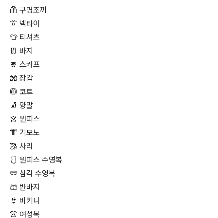
🦺 구명조끼
👔 넥타이
👕 티셔츠
👖 바지
🧣 스카프
🧤 장갑
🧥 코트
🧦 양말
👗 원피스
👘 기모노
🥻 사리
🩱 원피스 수영복
🩲 삼각 수영복
🩳 반바지
👙 비키니
👚 여성복