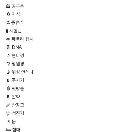
🧰 공구통
🧲 자석
⚗ 증류기
🧪 시험관
🧫 페트리 접시
🧬 DNA
🔬 현미경
🔭 망원경
📡 위성 안테나
💉 주사기
🩸 핏방울
💊 알약
🩹 반창고
🩺 청진기
🚪 문
🛏 침대