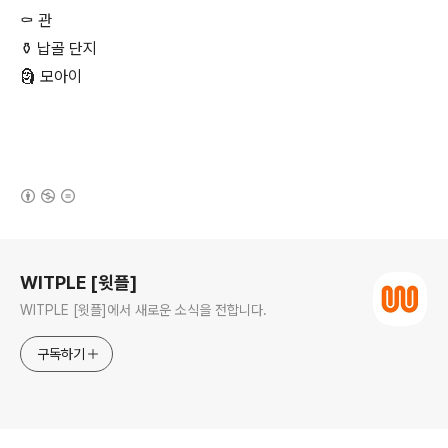
⚰ 관
⚱ 납골 단지
🗿 모아이
(새창열림)
로그 정보
WITPLE [윗플]
WITPLE [윗플]에서 새로운 소식을 전합니다.
구독하기