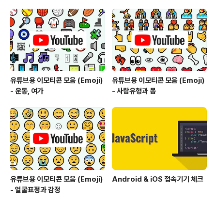
행 🏨 호텔 🏩 모텔 🏪 편의점 🏫 학교 🏬 백화점 🏭 공장
🏯 일본 성 🏰 유럽 성 💒 결혼식 🗼 도쿄 타워 🗽 자유의
여신상 ⛪ 교회 🕌 모스크 🛕 힌두교 사원 🕍 시나고그 ⛩
신토 신사 🕋 카바 ⛲ 분수 ⛺ 텐트 🌁 자욱한 안개 🌃..
유튜브용 이모티콘 모음 (Emoji)
유튜브용 이모티콘 모음 (Emoji)
- 운동, 여가
- 사람유형과 몸
유튜브용 이모티콘 모음 (Emoji)
Android & iOS 접속기기 체크
- 얼굴표정과 감정