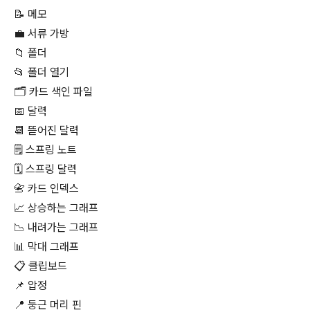
📝 메모
💼 서류 가방
📁 폴더
📂 폴더 열기
🗂 카드 색인 파일
📅 달력
📆 뜯어진 달력
🗒 스프링 노트
🗓 스프링 달력
📇 카드 인덱스
📈 상승하는 그래프
📉 내려가는 그래프
📊 막대 그래프
📋 클립보드
📌 압정
📍 둥근 머리 핀