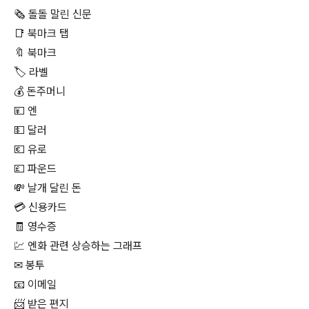
🗞 돌돌 말린 신문
📑 북마크 탭
🔖 북마크
🏷 라벨
💰 돈주머니
💴 엔
💵 달러
💶 유로
💷 파운드
💸 날개 달린 돈
💳 신용카드
🧾 영수증
💹 엔화 관련 상승하는 그래프
✉ 봉투
📧 이메일
📨 받은 편지