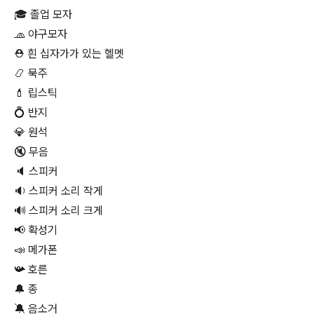
🎓 졸업 모자
🧢 야구모자
⛑ 흰 십자가가 있는 헬멧
📿 묵주
💄 립스틱
💍 반지
💎 원석
🔇 무음
🔈 스피커
🔉 스피커 소리 작게
🔊 스피커 소리 크게
📢 확성기
📣 메가폰
📯 호른
🔔 종
🔕 음소거