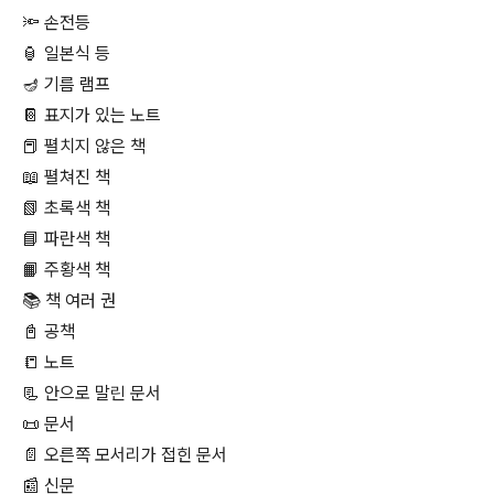
🔦 손전등
🏮 일본식 등
🪔 기름 램프
📔 표지가 있는 노트
📕 펼치지 않은 책
📖 펼쳐진 책
📗 초록색 책
📘 파란색 책
📙 주황색 책
📚 책 여러 권
📓 공책
📒 노트
📃 안으로 말린 문서
📜 문서
📄 오른쪽 모서리가 접힌 문서
📰 신문