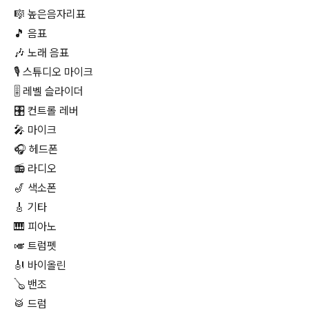
🎼 높은음자리표
🎵 음표
🎶 노래 음표
🎙 스튜디오 마이크
🎚 레벨 슬라이더
🎛 컨트롤 레버
🎤 마이크
🎧 헤드폰
📻 라디오
🎷 색소폰
🎸 기타
🎹 피아노
🎺 트럼펫
🎻 바이올린
🪕 밴조
🥁 드럼