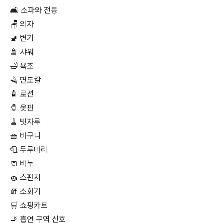
🛋 소파와 전등
🪑 의자
🚽 변기
🚿 샤워
🛁 욕조
🪒 면도칼
🧴 로션
🧷 옷핀
🧹 빗자루
🧺 바구니
🧻 두루마리
🧼 비누
🧽 스펀지
🧯 소화기
🛒 쇼핑카트
🚬 흡연 구역 신호