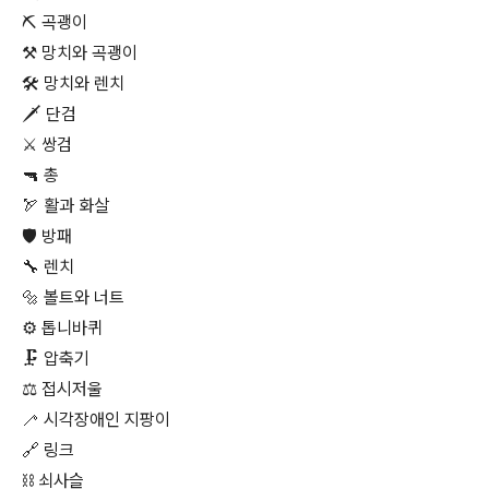
⛏ 곡괭이
⚒ 망치와 곡괭이
🛠 망치와 렌치
🗡 단검
⚔ 쌍검
🔫 총
🏹 활과 화살
🛡 방패
🔧 렌치
🔩 볼트와 너트
⚙ 톱니바퀴
🗜 압축기
⚖ 접시저울
🦯 시각장애인 지팡이
🔗 링크
⛓ 쇠사슬