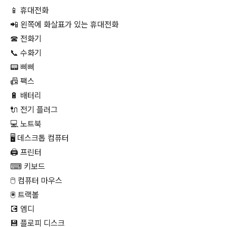
📱 휴대전화
📲 왼쪽에 화살표가 있는 휴대전화
☎ 전화기
📞 수화기
📟 삐삐
📠 팩스
🔋 배터리
🔌 전기 플러그
💻 노트북
🖥 데스크톱 컴퓨터
🖨 프린터
⌨ 키보드
🖱 컴퓨터 마우스
🖲 트랙볼
💽 엠디
💾 플로피 디스크